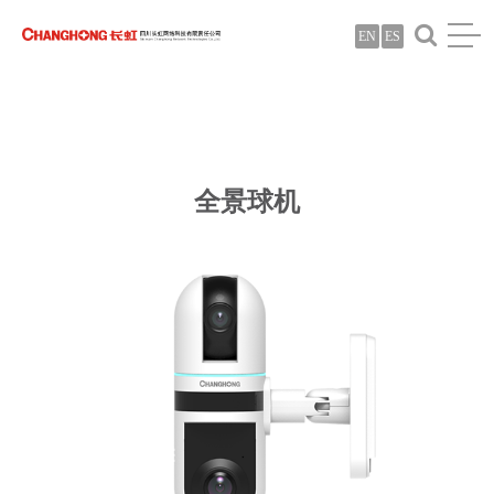
EN
ES
全景球机