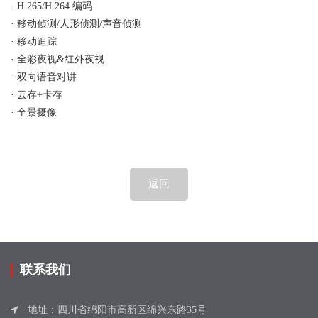
· H.265/H.264 编码
· 移动侦测/人形侦测/声音侦测
· 移动追踪
· 全彩夜视&红外夜视
· 双向语音对讲
· 云存+卡存
· 全景摄像
返回
联系我们
地址：四川省绵阳市高新区绵兴东路35号