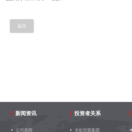
返回
新闻资讯
投资者关系
公司新闻
长虹控股集团