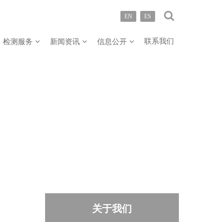
EN
ES
联系我们
检测服务
新闻资讯
信息公开
关于我们