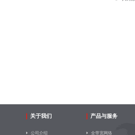
关于我们
产品与服务
公司介绍
全带宽网络